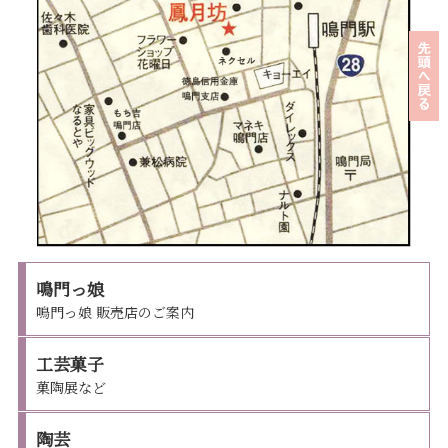
鳴門っ娘
鳴門っ娘 販売店のご案内
工芸菓子
菓陶展など
陶芸