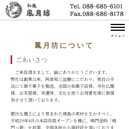
メニュー
鳳月坊について
ご来店頂きまして、誠にありがとうございます。
弊社は創業以来、阿波和三盆糖にこだわり、独自の手
法にて御千菓子を製造、全国の和菓子店様、寺社仏閣
様、お茶屋様、茶道等、文化を担うお得意先様に御提
供させて頂いております。
肥沃な風土により育まれた徳島の素材を生かすべく、
平成19年4月の本店改築オープンを機に、鳴門金時「鳴
門っ娘」を起案、全国各地から御好評を頂いておりま